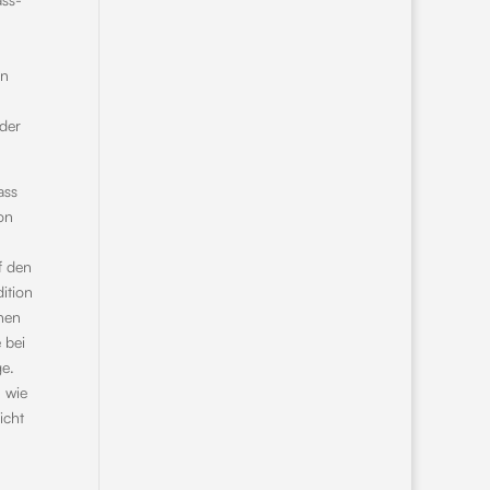
en
 der
ass
on
f den
ition
ühen
 bei
e.
n wie
icht