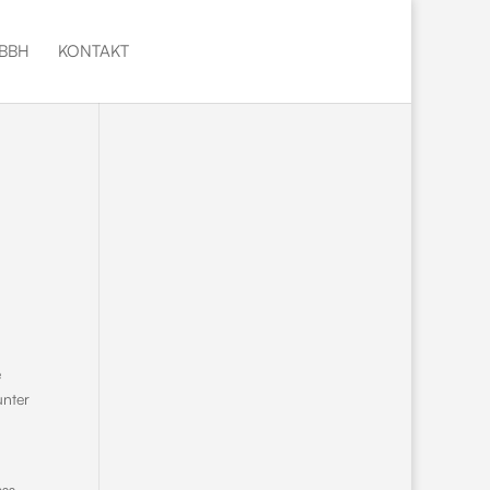
BBH
KONTAKT
e
unter
ass-