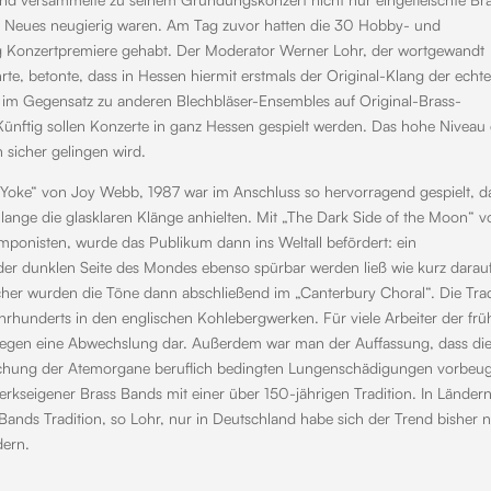
uf Neues neugierig waren. Am Tag zuvor hatten die 30 Hobby- und
 Konzertpremiere gehabt. Der Moderator Werner Lohr, der wortgewandt
e, betonte, dass in Hessen hiermit erstmals der Original-Klang der echt
e im Gegensatz zu anderen Blechbläser-Ensembles auf Original-Brass-
ünftig sollen Konzerte in ganz Hessen gespielt werden. Das hohe Niveau
 sicher gelingen wird.
Yoke“ von Joy Webb, 1987 war im Anschluss so hervorragend gespielt, d
ange die glasklaren Klänge anhielten. Mit „The Dark Side of the Moon“ v
onisten, wurde das Publikum dann ins Weltall befördert: ein
der dunklen Seite des Mondes ebenso spürbar werden ließ wie kurz darau
icher wurden die Töne dann abschließend im „Canterbury Choral“. Die Trad
ahrhunderts in den englischen Kohlebergwerken. Für viele Arbeiter der fr
ollegen eine Abwechslung dar. Außerdem war man der Auffassung, dass die
ruchung der Atemorgane beruflich bedingten Lungenschädigungen vorbeug
erkseigener Brass Bands mit einer über 150-jährigen Tradition. In Länder
ands Tradition, so Lohr, nur in Deutschland habe sich der Trend bisher n
dern.