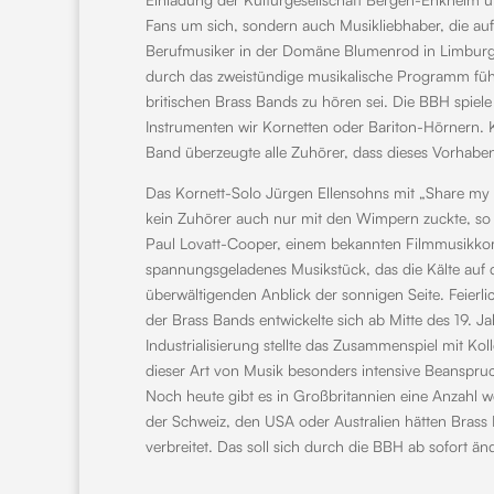
Fans um sich, sondern auch Musikliebhaber, die a
Berufmusiker in der Domäne Blumenrod in Limburg
durch das zweistündige musikalische Programm führt
britischen Brass Bands zu hören sei. Die BBH spiel
Instrumenten wir Kornetten oder Bariton-Hörnern. K
Band überzeugte alle Zuhörer, dass dieses Vorhaben
Das Kornett-Solo Jürgen Ellensohns mit „Share my 
kein Zuhörer auch nur mit den Wimpern zuckte, so l
Paul Lovatt-Cooper, einem bekannten Filmmusikkomp
spannungsgeladenes Musikstück, das die Kälte auf 
überwältigenden Anblick der sonnigen Seite. Feierl
der Brass Bands entwickelte sich ab Mitte des 19. J
Industrialisierung stellte das Zusammenspiel mit K
dieser Art von Musik besonders intensive Beansp
Noch heute gibt es in Großbritannien eine Anzahl w
der Schweiz, den USA oder Australien hätten Brass B
verbreitet. Das soll sich durch die BBH ab sofort än