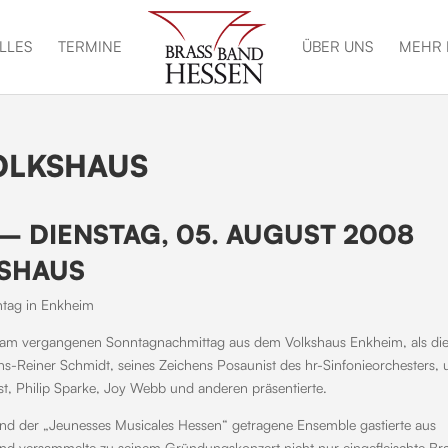
LLES
TERMINE
ÜBER UNS
MEHR 
OLKSHAUS
– DIENSTAG, 05. AUGUST 2008
KSHAUS
tag in Enkheim
 am vergangenen Sonntagnachmittag aus dem Volkshaus Enkheim, als di
-Reiner Schmidt, seines Zeichens Posaunist des hr-Sinfonieorchesters, 
t, Philip Sparke, Joy Webb und anderen präsentierte.
und der „Jeunesses Musicales Hessen“ getragene Ensemble gastierte aus
nd versammelte zu seinem Gründungskonzert nicht nur eingefleischte Br