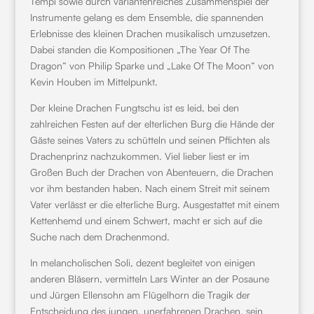
Tempi sowie durch variantenreiches Zusammenspiel der
Instrumente gelang es dem Ensemble, die spannenden
Erlebnisse des kleinen Drachen musikalisch umzusetzen.
Dabei standen die Kompositionen „The Year Of The
Dragon“ von Philip Sparke und „Lake Of The Moon“ von
Kevin Houben im Mittelpunkt.
Der kleine Drachen Fungtschu ist es leid, bei den
zahlreichen Festen auf der elterlichen Burg die Hände der
Gäste seines Vaters zu schütteln und seinen Pflichten als
Drachenprinz nachzukommen. Viel lieber liest er im
Großen Buch der Drachen von Abenteuern, die Drachen
vor ihm bestanden haben. Nach einem Streit mit seinem
Vater verlässt er die elterliche Burg. Ausgestattet mit einem
Kettenhemd und einem Schwert, macht er sich auf die
Suche nach dem Drachenmond.
In melancholischen Soli, dezent begleitet von einigen
anderen Bläsern, vermitteln Lars Winter an der Posaune
und Jürgen Ellensohn am Flügelhorn die Tragik der
Entscheidung des jungen, unerfahrenen Drachen, sein