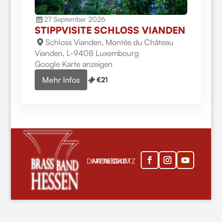
27
September
2026
STIPPVISITE SCHLOSS VIANDEN
Schloss Vianden,
Montée du Château
Vianden
,
L-9408
Luxembourg
Google Karte anzeigen
Mehr Infos
€21
DATENSCHUTZ
IMPRESSUM
KONTAKT