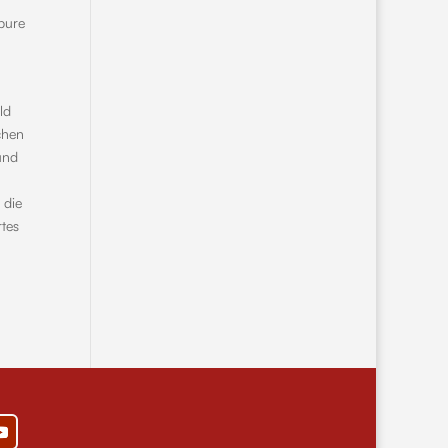
pure
ld
chen
und
 die
rtes