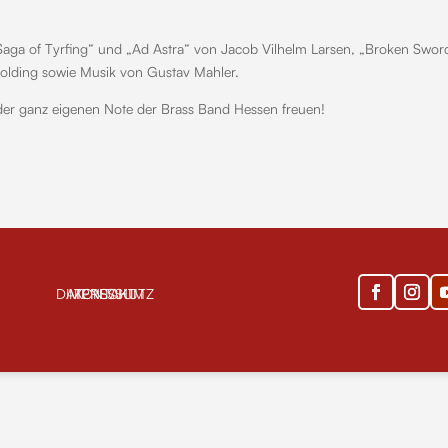
 Saga of Tyrfing“ und „Ad Astra“ von Jacob Vilhelm Larsen, „Broken Swor
Golding sowie Musik von Gustav Mahler.
 der ganz eigenen Note der Brass Band Hessen freuen!
DATENSCHUTZ
IMPRESSUM
KONTAKT