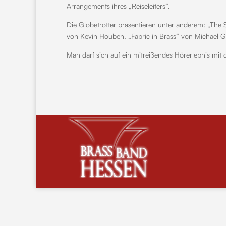
Arrangements ihres „Reiseleiters“.
Die Globetrotter präsentieren unter anderem: „The
von Kevin Houben, „Fabric in Brass“ von Michael 
Man darf sich auf ein mitreißendes Hörerlebnis mit