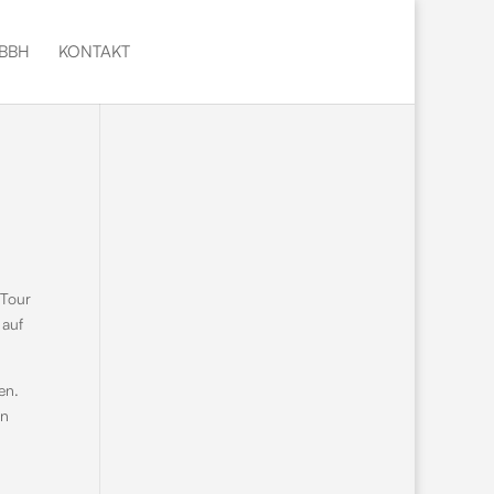
BBH
KONTAKT
 Tour
 auf
en.
en